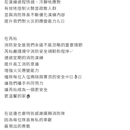
在演練過程快速、冷靜地應對
有效地控制火勢並疏散人群
並與消防隊員不斷優化演練內容
提升我們對火災的應變能力💪🏻
在芮杺
消防安全是我們永遠不能忽略的重要環節
芮杺嚴謹遵守消防安全規範和程序✅
通過定期的消防演練
提升員工消防意識
增強火災應變能力
確保每位入住媽咪與寶貝的安全🫶🏻🤱🏻
讓我們攜手共同努力
讓芮杺成為一個更安全
更溫馨的家🏠
在這邊也要特別感謝廣興消防隊
因為每位隊員無私的奉獻
展現出的勇敢